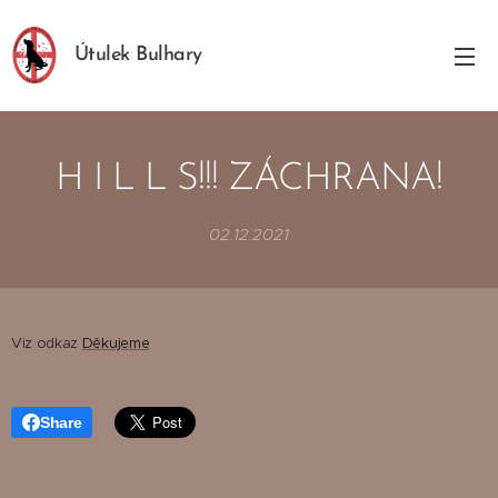
Útulek Bulhary
H I L L S!!! ZÁCHRANA!
02.12.2021
Viz odkaz
Děkujeme
Share