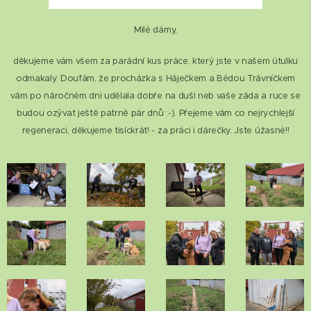
Milé dámy,
děkujeme vám všem za parádní kus práce, který jste v našem útulku
odmakaly. Doufám, že procházka s Háječkem a Bédou Trávníčkem
vám po náročném dni udělala dobře na duši neb vaše záda a ruce se
budou ozývat ještě patrně pár dnů :-). Přejeme vám co nejrychlejší
regeneraci, děkujeme tisíckrát! - za práci i dárečky. Jste úžasné!!