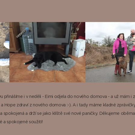
 přinášíme i v neděli - Eimi odjela do nového domova - a už mám i z
- a Hope zdraví z nového domova :-). A i tady máme kladné zprávičky
lka spokojená a drží se jako klíště své nové paničky. Děkujeme oběm
é a spokojené soužití!