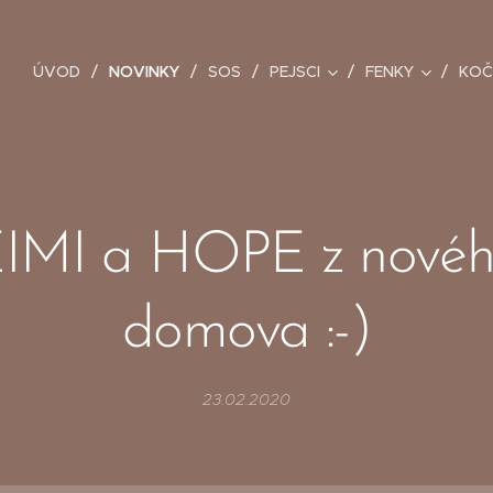
ÚVOD
NOVINKY
SOS
PEJSCI
FENKY
KOČ
IMI a HOPE z nové
domova :-)
23.02.2020