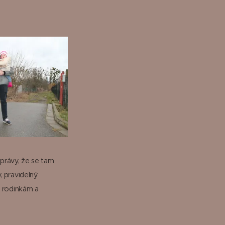
právy, že se tam
, pravidelný
a rodinkám a