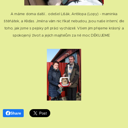
A máme doma další... odešel Lišák, Antilopa (Lopy) - maminka
štěňátek, a Kliďas. Jména vám nic říkat nebudou, jsou naše interní, dle
toho, jak jsme s pejsky při práci vycházeli. Všem jim přejeme krásný a
spokojený život a jejich majitelům za ně moc DĚKUJEME 😊
Share