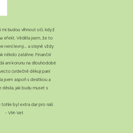
ů mi budou vlhnout oči, když
a efekt. Věděla jsem, že to
 není levný.... a stejně vždy
ak někdo zatáhne. Finanční
edá ani korunu na dlouhodobé
avecto (srdečně děkuji paní
la jsem aspoň s desítkou a
 děsila, jak budu muset s
e tohle byl extra dar pro náš
🐾 - VM-Vet