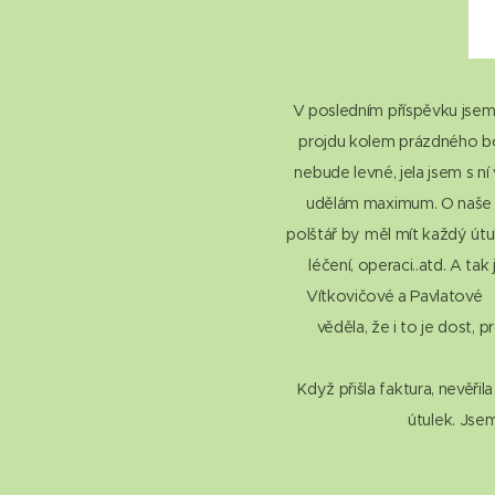
V posledním příspěvku jsem 
projdu kolem prázdného box
nebude levné, jela jsem s ní
udělám maximum. O naše zv
polštář by měl mít každý út
léčení, operaci..atd. A ta
Vítkovičové a Pavlatové 
věděla, že i to je dost,
Když přišla faktura, nevěřil
útulek. Js