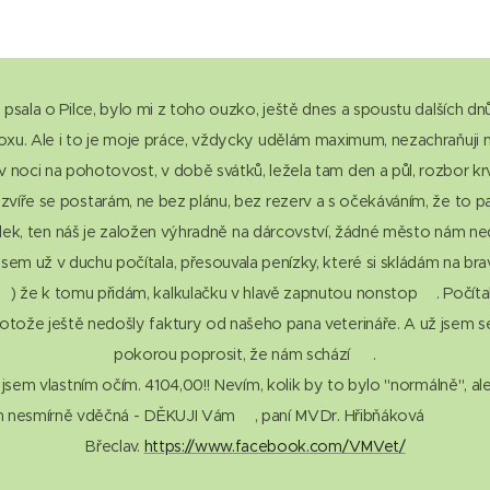
psala o Pilce, bylo mi z toho ouzko, ještě dnes a spoustu dalších dn
u. Ale i to je moje práce, vždycky udělám maximum, nezachraňuji n
 v noci na pohotovost, v době svátků, ležela tam den a půl, rozbor krve
íře se postarám, ne bez plánu, bez rezerv a s očekáváním, že to p
ulek, ten náš je založen výhradně na dárcovství, žádné město nám n
k jsem už v duchu počítala, přesouvala penízky, které si skládám na br
) že k tomu přidám, kalkulačku v hlavě zapnutou nonstop🫤. Počíta
 protože ještě nedošly faktury od našeho pana veterináře. A už jsem se
pokorou poprosit, že nám schází 🥺.
a jsem vlastním očím. 4104,00!! Nevím, kolik by to bylo "normálně", al
em nesmírně vděčná - DĚKUJI Vám🙏, paní MVDr. Hřibňáková 🍀🐾🍀
Břeclav.
https://www.facebook.com/VMVet/