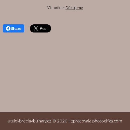
Viz odkaz
Děkujeme
Share
utulekbreclavbulhary.cz © 2020 |
zpracovala
photoelfka.com