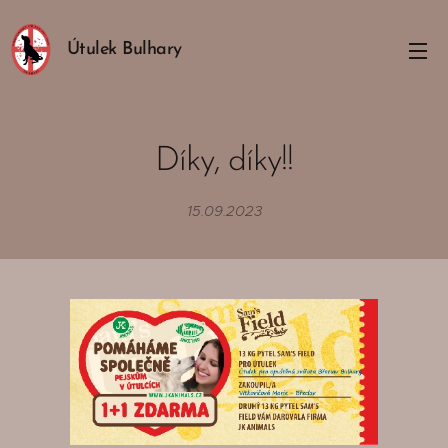
Útulek Bulhary
Díky, díky!!
15.09.2023