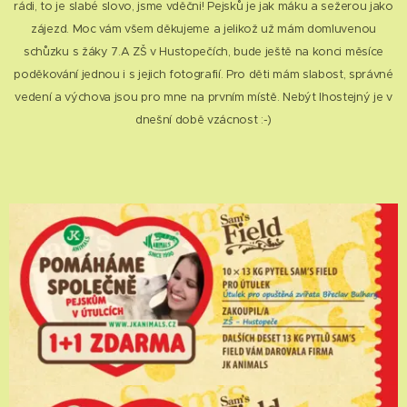
rádi, to je slabé slovo, jsme vděčni! Pejsků je jak máku a sežerou jako
zájezd. Moc vám všem děkujeme a jelikož už mám domluvenou
schůzku s žáky 7.A ZŠ v Hustopečích, bude ještě na konci měsíce
poděkování jednou i s jejich fotografií. Pro děti mám slabost, správné
vedení a výchova jsou pro mne na prvním místě. Nebýt lhostejný je v
dnešní době vzácnost :-)