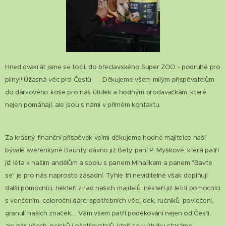
Hned dvakrát jsme se točili do břeclavského Super ZOO - podruhé pro
plíny!! Úžasná věc pro Česťu😊. Děkujeme všem milým přispěvatelům
do dárkového koše pro náš útulek a hodným prodavačkám, které
nejen pomáhají, ale jsou s námi v přímém kontaktu.
Za krásný finanční příspěvek velmi děkujeme hodné majitelce naší
bývalé svěřenkyně Baunty, dávno již Bety, paní P. Myškové, která patří
již léta k našim andělům a spolu s panem Mihalíkem a panem "Bavte
se" je pro nás naprosto zásadní. Tyhle tři neviditelné však doplňují
další pomocníci, někteří z řad našich majitelů, někteří již letití pomocníci
s venčením, celoroční dárci spotřebních věcí, dek, ručníků, povlečení,
granulí našich značek.... Vám všem patří poděkování nejen od Česti,