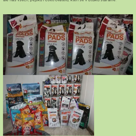
ale nás všech, pejsků i ošetřovatelů, kteří se v útulku staráme.