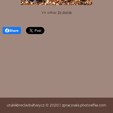
Viz odkaz
Ze života
Share
utulekbreclavbulhary.cz © 2020 |
zpracovala
photoelfka.com