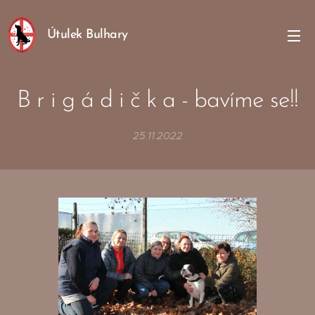
Útulek Bulhary
B r i g á d i č k a - bavíme se!!
25.11.2022