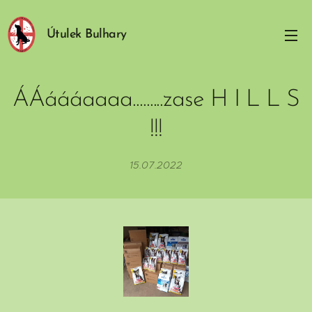
Útulek Bulhary
ÁÁáááaaaa.........zase H I L L S
!!!
15.07.2022