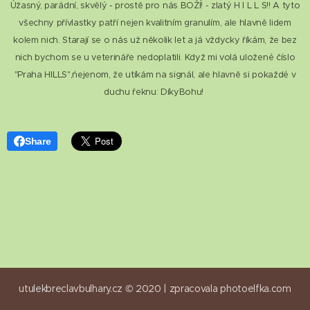
Úžasný, parádní, skvělý - prostě pro nás BOŽÍ! - zlatý H I L L S!! A tyto
všechny přívlastky patří nejen kvalitním granulím, ale hlavně lidem
kolem nich. Starají se o nás už několik let a já vždycky říkám, že bez
nich bychom se u veterináře nedoplatili. Když mi volá uložené číslo
"Praha HILLS",ńejenom, že utíkám na signál, ale hlavně si pokaždé v
duchu řeknu: DíkyBohu!
Share
utulekbreclavbulhary.cz © 2020 |
zpracovala
photoelfka.com