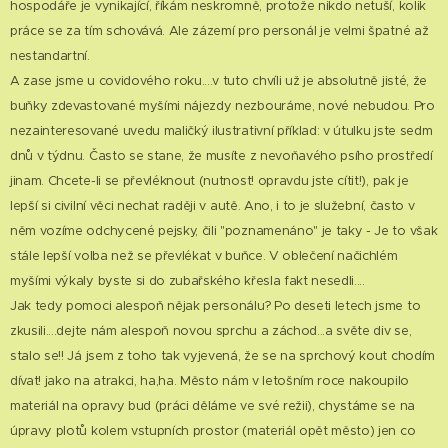
hospodáře je vynikající, říkám neskromně, protože nikdo netuší, kolik
práce se za tím schovává. Ale zázemí pro personál je velmi špatné až
nestandartní.
A zase jsme u covidového roku....v tuto chvíli už je absolutně jisté, že
buňky zdevastované myšími nájezdy nezbouráme, nové nebudou. Pro
nezainteresované uvedu maličký ilustrativní příklad: v útulku jste sedm
dnů v týdnu. Často se stane, že musíte z nevoňavého psího prostředí
jinam. Chcete-li se převléknout (nutnost! opravdu jste cítit!), pak je
lepší si civilní věci nechat raději v autě. Ano, i to je služební, často v
něm vozíme odchycené pejsky, čili "poznamenáno" je taky - Je to však
stále lepší volba než se převlékat v buňce. V oblečení načichlém
myšími výkaly byste si do zubařského křesla fakt nesedli....
Jak tedy pomoci alespoň nějak personálu? Po deseti letech jsme to
zkusili....dejte nám alespoň novou sprchu a záchod...a světe div se,
stalo se!! Já jsem z toho tak vyjevená, že se na sprchový kout chodím
dívat! jako na atrakci, ha,ha. Město nám v letošním roce nakoupilo
materiál na opravy bud (práci děláme ve své režii), chystáme se na
úpravy plotů kolem vstupních prostor (materiál opět město) jen co