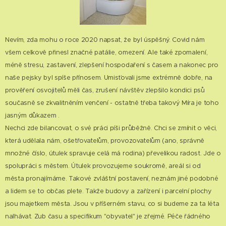
Nevím, zda mohu o roce 2020 napsat, že byl úspěšný. Covid nám
všem celkově přinesl značné patálie, omezení. Ale také zpomalení,
méně stresu, zastavení, zlepšení hospodaření s časem a nakonec pro
naše pejsky byl spíše přínosem. Umisťovali jsme extrémně dobře, na
prověření osvojitelů měli čas, zrušení návštěv zlepšilo kondici psů
současně se zkvalitněním venčení - ostatně třeba takový Míra je toho
jasným důkazem .
Nechci zde bilancovat, o své práci píši průběžně. Chci se zmínit o věci,
která udělala nám, ošetřovatelům, provozovatelům (ano, správně
množné číslo, útulek spravuje celá má rodina) převelikou radost. Jde o
spolupráci s městem. Útulek provozujeme soukromě, areál si od
města pronajímáme. Takové zvláštní postavení, neznám jiné podobné
a lidem se to občas plete. Takže budovy a zařízení i parcelní plochy
jsou majetkem města. Jsou v příšerném stavu, co si budeme za ta léta
nalhávat. Zub času a specifikum "obyvatel" je zřejmé. Péče řádného