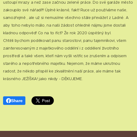
ustoupí mrazy a než zase začnou zelené práce. Do své garáže město
zakoupilo své nářadí!!! Úplně krásné, fakt! Ruce už používáme naše,
samozřejmě , ale už si nemusíme všechno stále převážet z Ladné. A
aby toho nebylo málo, na naši žádost ohledně nájmu jsme dostali
kladnou odpověď! Co na to říct? Že rok 2020 úspěšný byl.
Chtěli bychom poděkovat panu starostovi, panu tajemníkovi, všem
zainteresovaným z majetkového oddělní i z oddělení životního
prostředí a také všem, kteří nám vyšli vstříc se zrušením a odpisem
starého a nepotřebného majetku. Nejenom, že máme ukrutnou
radost, že někdo přispěl ke zkvalitnění naší práce, ale máme tak
krásného JEŽÍŠKA! jako nikdy - DĚKUJEME.
Share