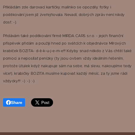
Přikládám zde darovací kartičky, malinko se opozdily, fotky i
poděkování jsem již zveřejňovala. Nevadí, dobrých zpráv není nikdy
dost :-).
Přidávám také poděkování firmě MIRDA CARS s.r.o. - jejich finanční
příspěvek přidám a použiji hned po svátcích k objednávce Mírových
krabiček BOZITA- d-ě-k-u-j-e-m-e!!! Kdyby snad někdo z Vás chtěl také
pomoci a neposílat penízky (ty jsou ovšem vždy ideálním řešením,
protože útulek když nakupuje sám na sebe, má slevu, nakoupíme tedy
více!), krabičky BOZITA musíme kupovat každý měsíc, za ty jsme rádi
vždycky!!! :-) :-) :-)
Share