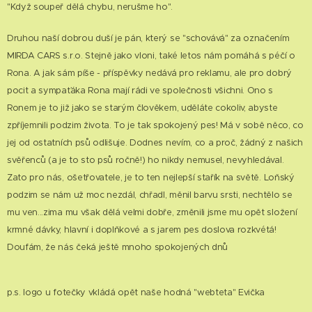
"Když soupeř dělá chybu, nerušme ho".
Druhou naší dobrou duší je pán, který se "schovává" za označením
MIRDA CARS s.r.o. Stejně jako vloni, také letos nám pomáhá s péčí o
Rona. A jak sám píše - příspěvky nedává pro reklamu, ale pro dobrý
pocit a sympaťáka Rona mají rádi ve společnosti všichni. Ono s
Ronem je to již jako se starým člověkem, uděláte cokoliv, abyste
zpříjemnili podzim života. To je tak spokojený pes! Má v sobě něco, co
jej od ostatních psů odlišuje. Dodnes nevím, co a proč, žádný z našich
svěřenců (a je to sto psů ročně!) ho nikdy nemusel, nevyhledával.
Zato pro nás, ošetřovatele, je to ten nejlepší stařík na světě. Loňský
podzim se nám už moc nezdál, chřadl, měnil barvu srsti, nechtělo se
mu ven...zima mu však dělá velmi dobře, změnili jsme mu opět složení
krmné dávky, hlavní i doplňkové a s jarem pes doslova rozkvétá!
Doufám, že nás čeká ještě mnoho spokojených dnů 😊
p.s. logo u fotečky vkládá opět naše hodná "webteta" Evička