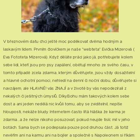
V březnovém datu chci ještě moc poděkovat dvěma hodným a
laskavým lidem. Prvním človíčkem je naše "webteta" Evička Mizerová (
Eva Fototeta Mizerová). Když děláte práci jako já, potřebujete kolem
sebe lidi, kteří jsou pro psy zapálení, obětují mnoho ze svého času, v
tomto případě zcela zdarma, kterým důvěřujete, jsou vždy dosažitelní
a hlavně ochotní pomoci, nehledí na denní či noční dobu, důvěřujete si
navzájem, ale HLAVNĚ! vás ZNAJÍ a v životě by vás nepodezírali z
nekalých či ješitných úmyslů. DíkyBohu mám takových kolem sebe
dost a ani jeden nedělá nic kvůli tomu, aby se zviditelnil, nepíše
hlouposti, nekáže bludy. Internetem často lítá hláška že karma je
zdarma...a že nelze nikoho posuzovat, pokud neujde tisíc mil v jeho
botách. Sama bych se podepsala pouze pod druhou část. Já totiž
nevěřím ani na karmu ani na bojler a společně s Napoleonem si říkám: